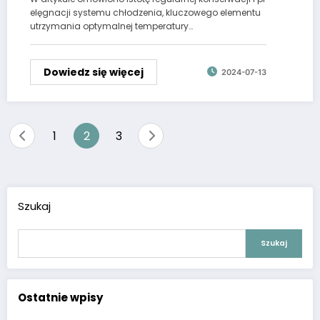
elęgnacji systemu chłodzenia, kluczowego elementu
utrzymania optymalnej temperatury…
Dowiedz się więcej
2024-07-13
Stronicowanie
1
2
3
wpisów
Szukaj
Szukaj
Ostatnie wpisy