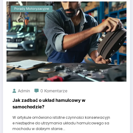
Porady Motoryzacyjne
Admin
0 Komentarze
Jak zadbać o układ hamulcowy w
samochodzie?
W artykule omówiono istotne czynności konserwacyjn
e niezbędne do utrzymania układu hamulcowego sa
mochodu w dobrym stanie.…