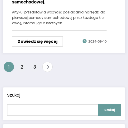
samochodowej.
Artykuł przedstawia ważność posiadania narzędzi do
pierwszej pomocy samochodowej przez każdego kier
owcę, informując o istotnych…
Dowiedz się więcej
2024-09-10
Stronicowanie
1
2
3
wpisów
Szukaj
Szukaj