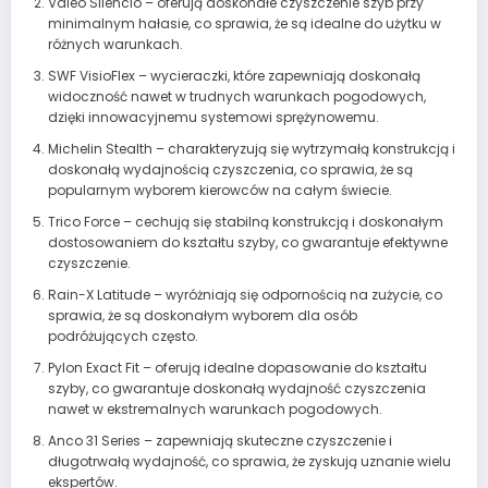
Valeo Silencio – oferują doskonałe czyszczenie szyb przy
minimalnym hałasie, co sprawia, że są idealne do użytku w
różnych warunkach.
SWF VisioFlex – wycieraczki, które zapewniają doskonałą
widoczność nawet w trudnych warunkach pogodowych,
dzięki innowacyjnemu systemowi sprężynowemu.
Michelin Stealth – charakteryzują się wytrzymałą konstrukcją i
doskonałą wydajnością czyszczenia, co sprawia, że są
popularnym wyborem kierowców na całym świecie.
Trico Force – cechują się stabilną konstrukcją i doskonałym
dostosowaniem do kształtu szyby, co gwarantuje efektywne
czyszczenie.
Rain-X Latitude – wyróżniają się odpornością na zużycie, co
sprawia, że są doskonałym wyborem dla osób
podróżujących często.
Pylon Exact Fit – oferują idealne dopasowanie do kształtu
szyby, co gwarantuje doskonałą wydajność czyszczenia
nawet w ekstremalnych warunkach pogodowych.
Anco 31 Series – zapewniają skuteczne czyszczenie i
długotrwałą wydajność, co sprawia, że zyskują uznanie wielu
ekspertów.