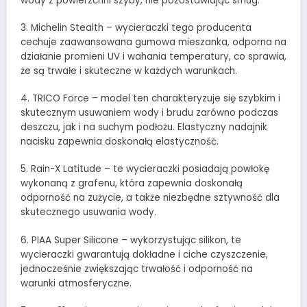
wody z powierzchni szyby, nie pozostawiając smug.
3. Michelin Stealth – wycieraczki tego producenta
cechuje zaawansowana gumowa mieszanka, odporna na
działanie promieni UV i wahania temperatury, co sprawia,
że są trwałe i skuteczne w każdych warunkach.
4. TRICO Force – model ten charakteryzuje się szybkim i
skutecznym usuwaniem wody i brudu zarówno podczas
deszczu, jak i na suchym podłożu. Elastyczny nadajnik
nacisku zapewnia doskonałą elastyczność.
5. Rain-X Latitude – te wycieraczki posiadają powłokę
wykonaną z grafenu, która zapewnia doskonałą
odporność na zużycie, a także niezbędne sztywność dla
skutecznego usuwania wody.
6. PIAA Super Silicone – wykorzystując silikon, te
wycieraczki gwarantują dokładne i ciche czyszczenie,
jednocześnie zwiększając trwałość i odporność na
warunki atmosferyczne.