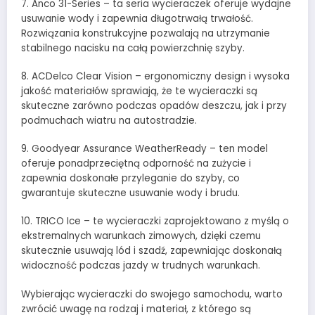
7. Anco 31-Series – ta seria wycieraczek oferuje wydajne
usuwanie wody i zapewnia długotrwałą trwałość.
Rozwiązania konstrukcyjne pozwalają na utrzymanie
stabilnego nacisku na całą powierzchnię szyby.
8. ACDelco Clear Vision – ergonomiczny design i wysoka
jakość materiałów sprawiają, że te wycieraczki są
skuteczne zarówno podczas opadów deszczu, jak i przy
podmuchach wiatru na autostradzie.
9. Goodyear Assurance WeatherReady – ten model
oferuje ponadprzeciętną odporność na zużycie i
zapewnia doskonałe przyleganie do szyby, co
gwarantuje skuteczne usuwanie wody i brudu.
10. TRICO Ice – te wycieraczki zaprojektowano z myślą o
ekstremalnych warunkach zimowych, dzięki czemu
skutecznie usuwają lód i szadź, zapewniając doskonałą
widoczność podczas jazdy w trudnych warunkach.
Wybierając wycieraczki do swojego samochodu, warto
zwrócić uwagę na rodzaj i materiał, z którego są