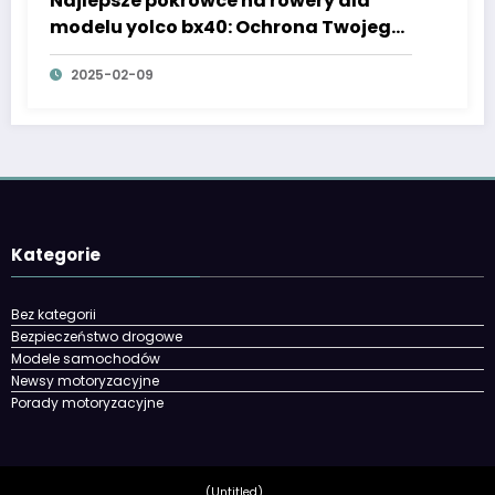
Najlepsze pokrowce na rowery dla
modelu yolco bx40: Ochrona Twojego
roweru na każdą okazję!
2025-02-09
Kategorie
Bez kategorii
Bezpieczeństwo drogowe
Modele samochodów
Newsy motoryzacyjne
Porady motoryzacyjne
(Untitled)