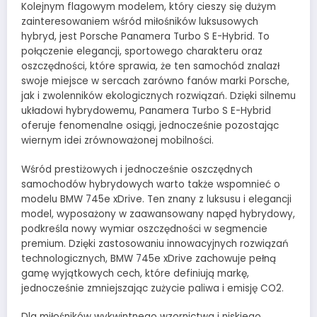
Kolejnym flagowym modelem, który cieszy się dużym
zainteresowaniem wśród miłośników luksusowych
hybryd, jest Porsche Panamera Turbo S E-Hybrid. To
połączenie elegancji, sportowego charakteru oraz
oszczędności, które sprawia, że ten samochód znalazł
swoje miejsce w sercach zarówno fanów marki Porsche,
jak i zwolenników ekologicznych rozwiązań. Dzięki silnemu
układowi hybrydowemu, Panamera Turbo S E-Hybrid
oferuje fenomenalne osiągi, jednocześnie pozostając
wiernym idei zrównoważonej mobilności.
Wśród prestiżowych i jednocześnie oszczędnych
samochodów hybrydowych warto także wspomnieć o
modelu BMW 745e xDrive. Ten znany z luksusu i elegancji
model, wyposażony w zaawansowany napęd hybrydowy,
podkreśla nowy wymiar oszczędności w segmencie
premium. Dzięki zastosowaniu innowacyjnych rozwiązań
technologicznych, BMW 745e xDrive zachowuje pełną
gamę wyjątkowych cech, które definiują markę,
jednocześnie zmniejszając zużycie paliwa i emisję CO2.
Dla miłośników wykwintnego wzornictwa i niskiego