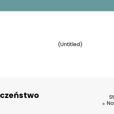
(Untitled)
eczeństwo
S
No