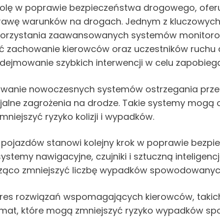
rolę w poprawie bezpieczeństwa drogowego, oferu
prawę warunków na drogach. Jednym z kluczowych
korzystania zaawansowanych systemów monitorowa
wać zachowanie kierowców oraz uczestników ruchu 
podejmowanie szybkich interwencji w celu zapobi
owanie nowoczesnych systemów ostrzegania przed
cjalne zagrożenia na drodze. Takie systemy mogą 
niejszyć ryzyko kolizji i wypadków.
h pojazdów stanowi kolejny krok w poprawie bez
y nawigacyjne, czujniki i sztuczną inteligencj
nacząco zmniejszyć liczbę wypadków spowodowanych
zakres rozwiązań wspomagających kierowców, tak
omat, które mogą zmniejszyć ryzyko wypadków 