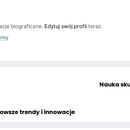
acje biograficzne.
Edytuj swój profil
teraz.
pisy
Nauka sk
owsze trendy i innowacje