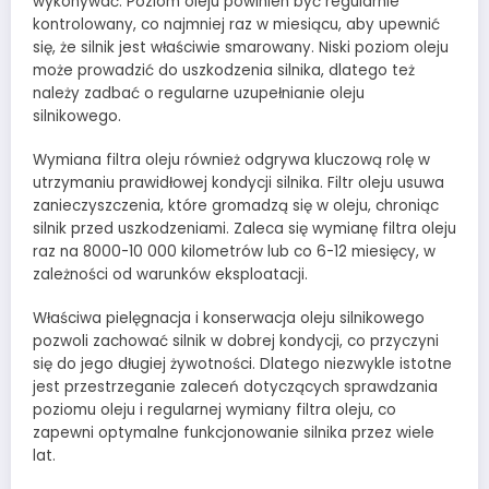
wykonywać. Poziom oleju powinien być regularnie
kontrolowany, co najmniej raz w miesiącu, aby upewnić
się, że silnik jest właściwie smarowany. Niski poziom oleju
może prowadzić do uszkodzenia silnika, dlatego też
należy zadbać o regularne uzupełnianie oleju
silnikowego.
Wymiana filtra oleju również odgrywa kluczową rolę w
utrzymaniu prawidłowej kondycji silnika. Filtr oleju usuwa
zanieczyszczenia, które gromadzą się w oleju, chroniąc
silnik przed uszkodzeniami. Zaleca się wymianę filtra oleju
raz na 8000-10 000 kilometrów lub co 6-12 miesięcy, w
zależności od warunków eksploatacji.
Właściwa pielęgnacja i konserwacja oleju silnikowego
pozwoli zachować silnik w dobrej kondycji, co przyczyni
się do jego długiej żywotności. Dlatego niezwykle istotne
jest przestrzeganie zaleceń dotyczących sprawdzania
poziomu oleju i regularnej wymiany filtra oleju, co
zapewni optymalne funkcjonowanie silnika przez wiele
lat.